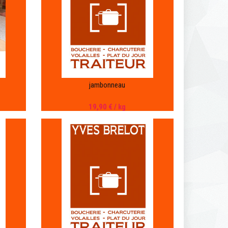
jambonneau
19,90 €
/ kg