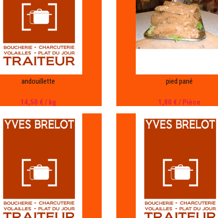
andouillette
pied pané
14,50 €
/ kg
1,80 €
/ Pièce