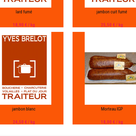
lard fumé
jambon cuit fumé
18,90 €
/ kg
25,50 €
/ kg
jambon blanc
Morteau IGP
24,50 €
/ kg
18,00 €
/ kg