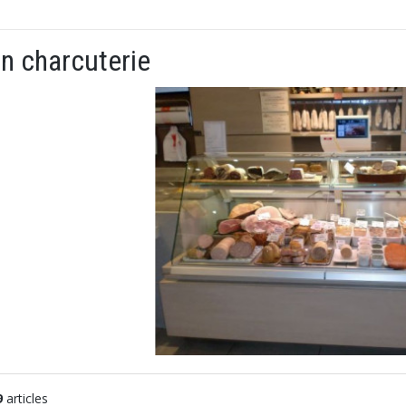
on charcuterie
9
articles