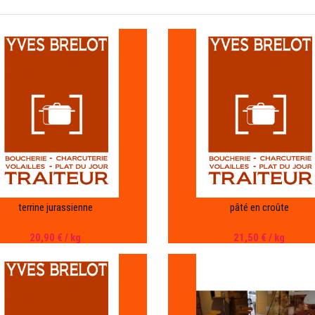
terrine jurassienne
pâté en croûte
20,90 €
/ kg
21,50 €
/ kg