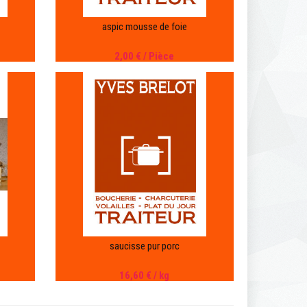
aspic mousse de foie
2,00 €
/ Pièce
saucisse pur porc
16,60 €
/ kg