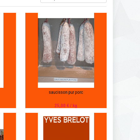
saucisson pur porc
25,00 €
/ kg