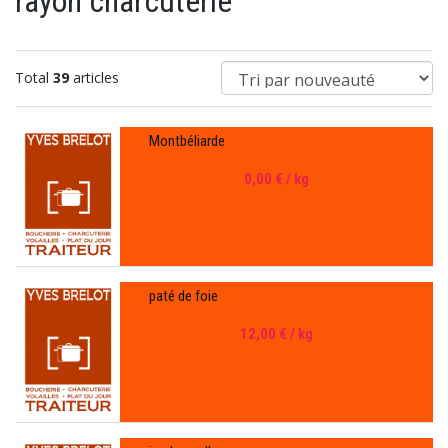
rayon charcuterie
Total
39
articles
Montbéliarde
0,00 €
/ kg
paté de foie
12,00 €
/ kg