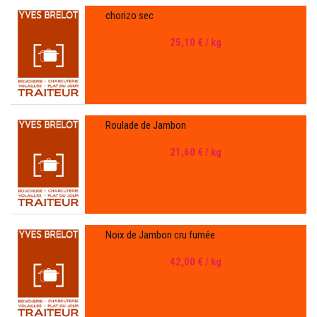
chorizo sec
25,10 €
/ kg
Roulade de Jambon
21,60 €
/ kg
Noix de Jambon cru fumée
42,00 €
/ kg