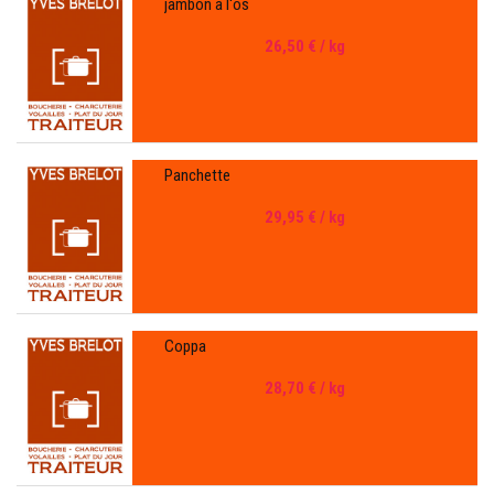
jambon a l'os
26,50 €
/ kg
Panchette
29,95 €
/ kg
Coppa
28,70 €
/ kg