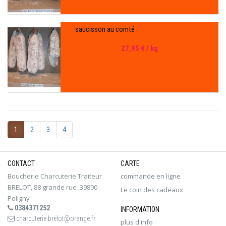
saucisson au comté
27,95 €
/ kg
1
2
3
4
CONTACT
CARTE
Boucherie Charcuterie Traiteur
commande en ligne
BRELOT, 88 grande rue ,39800
Le coin des cadeaux
Poligny
0384371252
INFORMATION
charcuterie.brelot@orange.fr
plus d'info