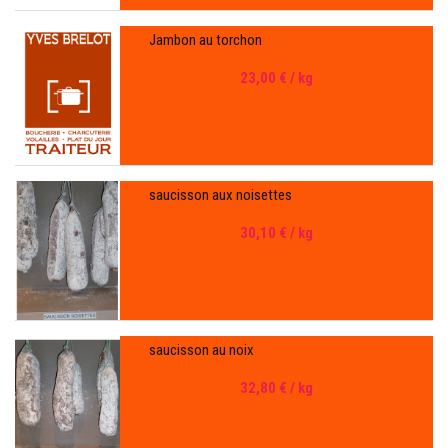
Jambon au torchon
23,00 €
/ kg
saucisson aux noisettes
30,10 €
/ kg
saucisson au noix
32,80 €
/ kg