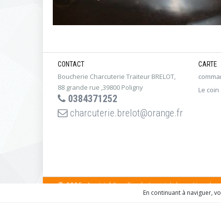
CONTACT
CARTE
Boucherie Charcuterie Traiteur BRELOT,
comman
88 grande rue ,39800 Poligny
Le coin
0384371252
charcuterie.brelot@orange.fr
© 2026 - Logiciel
SaasFood - Logiciel de gestion de
En continuant à naviguer, v