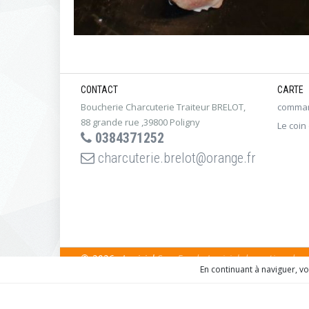
CONTACT
CARTE
Boucherie Charcuterie Traiteur BRELOT,
comman
88 grande rue ,39800 Poligny
Le coin
0384371252
charcuterie.brelot@orange.fr
© 2026 - Logiciel
SaasFood - Logiciel de gestion de
En continuant à naviguer, v